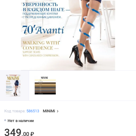
Код товара:
586513
MiNiMi
Нет в наличии
349
.00 ₽