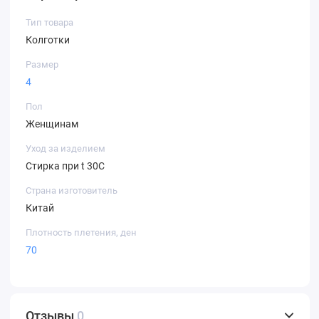
Тип товара
Колготки
Размер
4
Пол
Женщинам
Уход за изделием
Стирка при t 30С
Страна изготовитель
Китай
Плотность плетения, ден
70
Отзывы
0