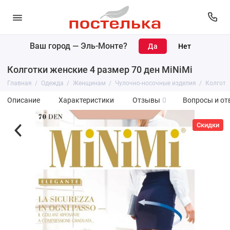
Ваш город —
Эль-Монте
?
Колготки женские 4 размер 70 ден MiNiMi
Главная
Одежда
Женщинам
Чулочно-носочные изделия
Колготк
Описание
Характеристики
Отзывы
0
Вопросы и от
Скидки