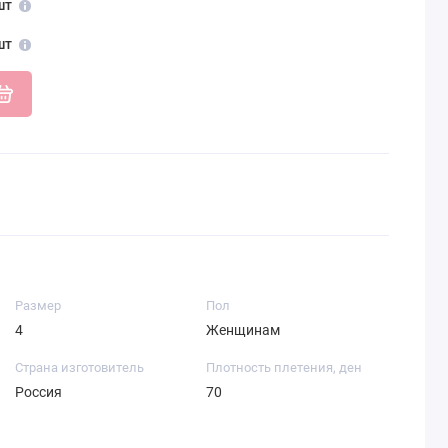
шт
шт
Размер
Пол
4
Женщинам
Страна изготовитель
Плотность плетения, ден
Россия
70