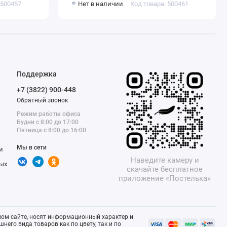
 500457
Нет в наличии
Код товара: 500461
Поддержка
+7 (3822) 900-448
Обратный звонок
Режим работы офиса
Будни с 8:00 до 17:00
Пятница с 8:00 до 16:00
Мы в сети
и
Наведите камеру и
ых
скачайте бесплатное
приложение «Постелька»
ом сайте, носят информационный характер и
него вида товаров как по цвету, так и по