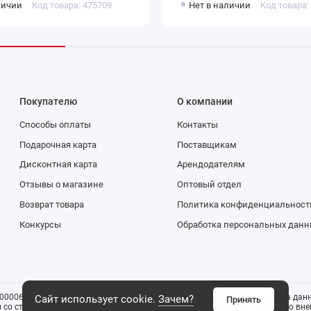
личии
Код товара: 475709
Нет в наличии
Код товара:
Покупателю
О компании
Способы оплаты
Контакты
Подарочная карта
Поставщикам
Дисконтная карта
Арендодателям
Отзывы о магазине
Оптовый отдел
Возврат товара
Политика конфиденциальност
Конкурсы
Обработка персональных данн
0006816). Все указанные цены и информация о товаре размещенная на данн
Сайт использует cookie.
Зачем?
Принять
со ст. 437 ГК РФ). Изображения товаров могут отличаться от реального внеш