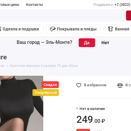
товые цены
Контакты
Поддержка
+7 (3822)
Одеяла и подушки
Покрывала и пледы
Ванная
Ваш город —
Эль-Монте
?
re
тки
Колготки женские 4 размер 70 ден Allure
Скидки
В избранное
В 
Популярный
Нет в наличии
249
.00 ₽