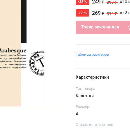
249
от 5 
-38 %
₽
399 ₽
269
от 3 
-33 %
₽
399 ₽
Товар закончился
Таблица размеров
Характеристики
Тип товара
Колготки
Размер
4
Страна изготовитель