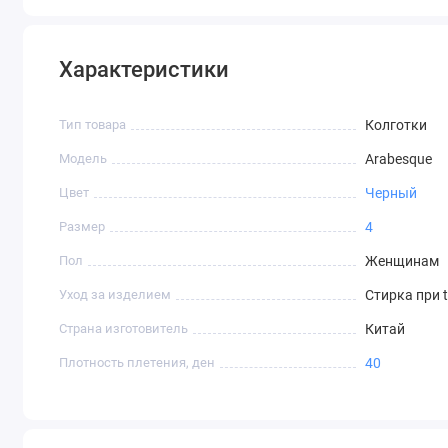
Характеристики
Тип товара
Колготки
Модель
Arabesque
Цвет
Черный
Размер
4
Пол
Женщинам
Уход за изделием
Стирка при 
Страна изготовитель
Китай
Плотность плетения, ден
40