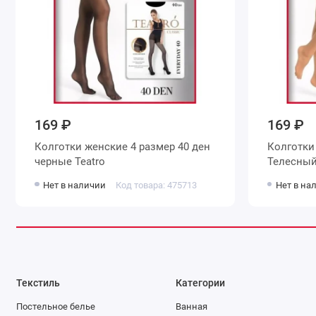
169 ₽
169 ₽
Колготки женские 4 размер 40 ден
Колготки женские 4 размер 40 де
черные Teatro
Нет в наличии
Код товара: 475713
Нет в на
Текстиль
Категории
Постельное белье
Ванная