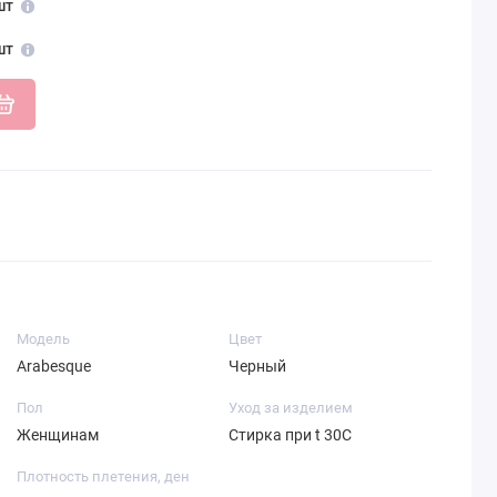
шт
шт
Модель
Цвет
Arabesque
Черный
Пол
Уход за изделием
Женщинам
Стирка при t 30С
Плотность плетения, ден