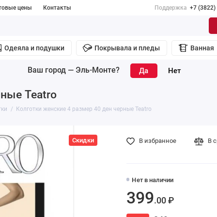
товые цены
Контакты
Поддержка
+7 (3822)
Одеяла и подушки
Покрывала и пледы
Ванная
Ваш город —
Эль-Монте
?
ные Teatro
тки
Колготки женские 4 размер 40 ден черные Teatro
Скидки
В избранное
В 
Нет в наличии
399
.00 ₽