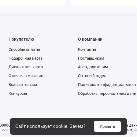
Покупателю
О компании
Способы оплаты
Контакты
Подарочная карта
Поставщикам
Дисконтная карта
Арендодателям
Отзывы о магазине
Оптовый отдел
Возврат товара
Политика конфиденциальност
Конкурсы
Обработка персональных данн
0006816). Все указанные цены и информация о товаре размещенная на данн
Сайт использует cookie.
Зачем?
Принять
со ст. 437 ГК РФ). Изображения товаров могут отличаться от реального внеш