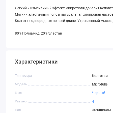
Легкий и изысканный эффект микротюля добавит неповт
Мягкий эластичный пояс и натуральная хлопковая ласто
Колготки однородные по всей длине. Укрепленный мысок 
80% Полиамид, 20% Эластан
Характеристики
Тип товара
Колготки
Модель
Microtulle
Цвет
Черный
Размер
4
Пол
Женщинам