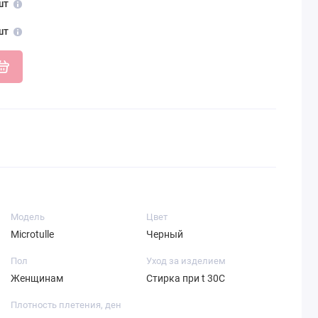
шт
шт
Модель
Цвет
Microtulle
Черный
Пол
Уход за изделием
Женщинам
Стирка при t 30С
Плотность плетения, ден