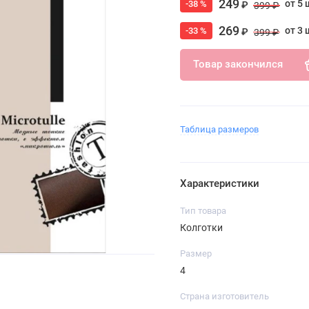
249
от 5 
-38 %
₽
399 ₽
269
от 3 
-33 %
₽
399 ₽
Товар закончился
Таблица размеров
Характеристики
Тип товара
Колготки
Размер
4
Страна изготовитель