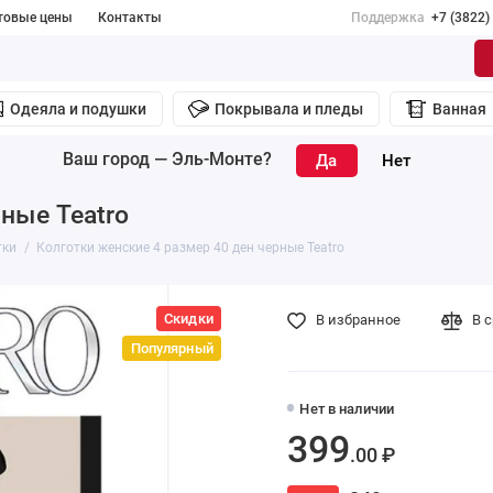
товые цены
Контакты
Поддержка
+7 (3822)
Одеяла и подушки
Покрывала и пледы
Ванная
Ваш город —
Эль-Монте
?
ные Teatro
тки
Колготки женские 4 размер 40 ден черные Teatro
Скидки
В избранное
В 
Популярный
Нет в наличии
399
.00 ₽