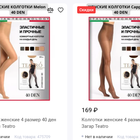
Скидки
169 ₽
н
Колготки женские 4 размер 40 ден
Телесный Teatro
Загар Teatro
личии
Код товара: 475709
Нет в наличии
Код товара: