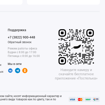
Поддержка
+7 (3822) 900-448
Обратный звонок
Режим работы офиса
Будни с 8:00 до 17:00
Пятница с 8:00 до 16:00
Мы в сети
и
Наведите камеру и
ых
скачайте бесплатное
приложение «Постелька»
ом сайте, носят информационный характер и
него вида товаров как по цвету, так и по