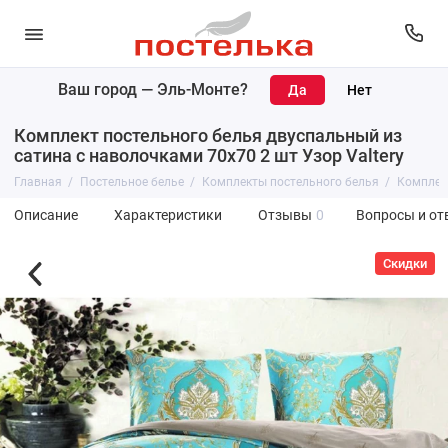
Ваш город —
Эль-Монте
?
Комплект постельного белья двуспальный из
сатина с наволочками 70х70 2 шт Узор Valtery
Главная
Постельное белье
Комплекты постельного белья
Комплект
Описание
Характеристики
Отзывы
0
Вопросы и от
Скидки