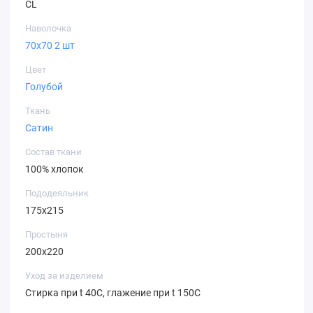
CL
Наволочка
70х70 2 шт
Цвет
Голубой
Ткань
Сатин
Состав ткани
100% хлопок
Пододеяльник
175х215
Простыня
200х220
Уход за изделием
Стирка при t 40С, глажение при t 150С