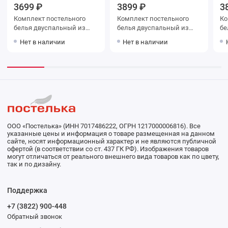
3699 ₽
3899 ₽
3
Комплект постельного
Комплект постельного
Ко
белья двуспальный из
белья двуспальный из
белья дв
сатина с наволочками
сатина с наволочками
сатина
Нет в наличии
Нет в наличии
70х70 2 шт Рисунок Luxor
70х70 2 шт Цветы Amore
70
Mio
Mi
ООО «Постелька» (ИНН 7017486222, ОГРН 1217000006816). Все
указанные цены и информация о товаре размещенная на данном
сайте, носят информационный характер и не являются публичной
офертой (в соответствии со ст. 437 ГК РФ). Изображения товаров
могут отличаться от реального внешнего вида товаров как по цвету,
так и по дизайну.
Поддержка
+7 (3822) 900-448
Обратный звонок