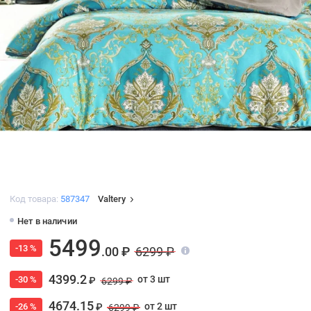
Код товара:
587347
Valtery
Нет в наличии
5499
-13 %
.00 ₽
6299 ₽
4399.2
от 3 шт
-30 %
₽
6299 ₽
4674.15
от 2 шт
-26 %
₽
6299 ₽