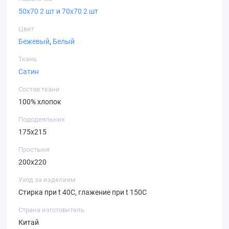
50х70 2 шт и 70х70 2 шт
Цвет
Бежевый
,
Белый
Ткань
Сатин
Состав ткани
100% хлопок
Пододеяльник
175х215
Простыня
200х220
Уход за изделием
Стирка при t 40С, глажение при t 150С
Страна изготовитель
Китай