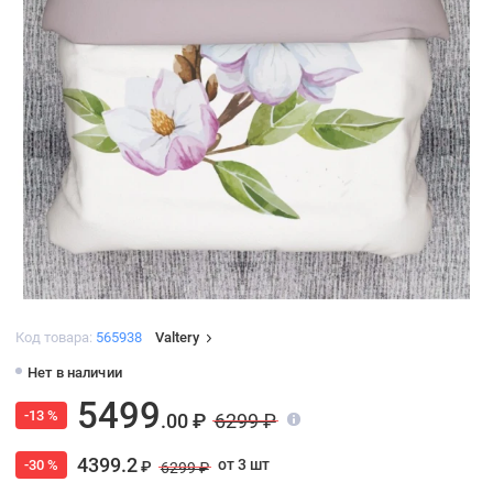
Код товара:
565938
Valtery
Нет в наличии
5499
-13 %
.00 ₽
6299 ₽
4399.2
от 3 шт
-30 %
₽
6299 ₽