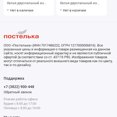
белья двуспальный из
белья двуспальный из
сатина с наволочками
сатина с наволочками
Нет в наличии
Нет в наличии
50х70 2 шт Надписи The
50х70 2 шт и с
Дом
наволочками 70х70 2 шт
Цветы Valtery
ООО «Постелька» (ИНН 7017486222, ОГРН 1217000006816). Все
указанные цены и информация о товаре размещенная на данном
сайте, носят информационный характер и не являются публичной
офертой (в соответствии со ст. 437 ГК РФ). Изображения товаров
могут отличаться от реального внешнего вида товаров как по цвету,
так и по дизайну.
Поддержка
+7 (3822) 900-448
Обратный звонок
Режим работы офиса
Будни с 8:00 до 17:00
Пятница с 8:00 до 16:00