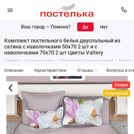
Ваш город —
Помона
?
Комплект постельного белья двуспальный из
сатина с наволочками 50х70 2 шт и с
наволочками 70х70 2 шт Цветы Valtery
Главная
Постельное белье
Комплекты постельного белья
Комплект
Описание
Характеристики
Отзывы
0
Вопросы и от
Скидки
Популярный