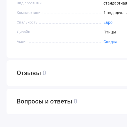
Вид простыни
стандартна
Комплектация
1 пододеяль
Спальность
Евро
Дизайн
Птицы
Акция
Скидка
Отзывы
0
Вопросы и ответы
0