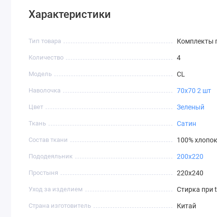
Характеристики
Тип товара
Комплекты п
Количество
4
Модель
CL
Наволочка
70х70 2 шт
Цвет
Зеленый
Ткань
Сатин
Состав ткани
100% хлопо
Пододеяльник
200х220
Простыня
220х240
Уход за изделием
Стирка при t
Страна изготовитель
Китай