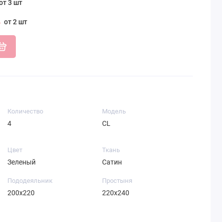
от 3 шт
от 2 шт
Количество
Модель
4
CL
Цвет
Ткань
Зеленый
Сатин
Пододеяльник
Простыня
200х220
220х240