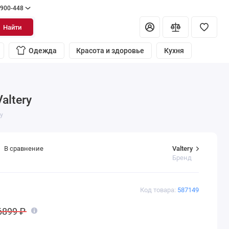
 900-448
Найти
Одежда
Красота и здоровье
Кухня
altery
y
Valtery
В сравнение
Бренд
Код товара:
587149
6899 ₽