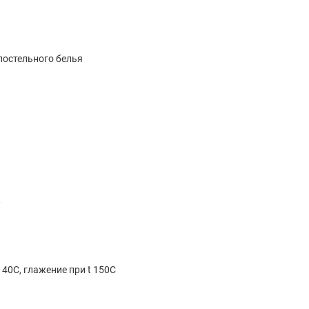
остельного белья
к
 40С, глажение при t 150С