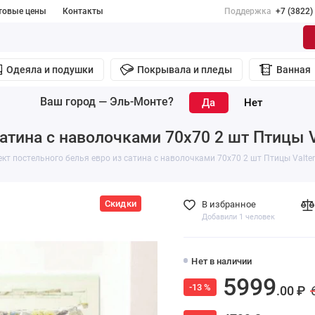
товые цены
Контакты
Поддержка
+7 (3822)
Одеяла и подушки
Покрывала и пледы
Ванная
Ваш город —
Эль-Монте
?
атина с наволочками 70х70 2 шт Птицы V
кт постельного белья евро из сатина с наволочками 70х70 2 шт Птицы Valter
Скидки
В избранное
Добавили 1 человек
Нет в наличии
5999
-13 %
.00 ₽