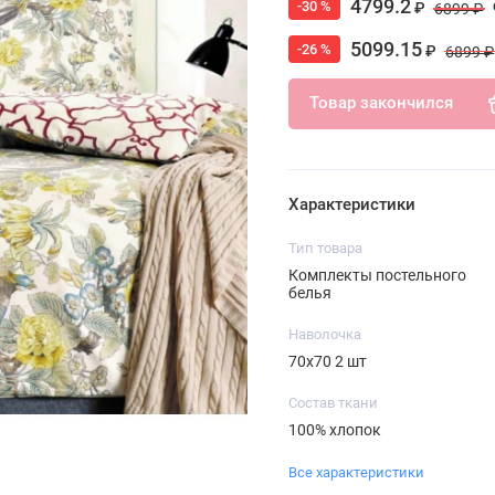
4799.2
-30 %
₽
6899 ₽
5099.15
-26 %
₽
6899 ₽
Товар закончился
Характеристики
Тип товара
Комплекты постельного
белья
Наволочка
70х70 2 шт
Состав ткани
100% хлопок
Все характеристики