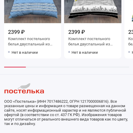
2399 ₽
2399 ₽
2
Комплект постельного
Комплект постельного
Ко
белья двуспальный из
белья двуспальный из
белья дв
поплина с наволочками
поплина с наволочками
попли
Нет в наличии
Нет в наличии
70х70 2 шт Рисунок
70х70 2 шт Город Василиса
70
Василиса
Ва
ООО «Постелька» (ИНН 7017486222, ОГРН 1217000006816). Все
указанные цены и информация о товаре размещенная на данном
сайте, носят информационный характер и не являются публичной
офертой (в соответствии со ст. 437 ГК РФ). Изображения товаров
могут отличаться от реального внешнего вида товаров как по цвету,
так и по дизайну.