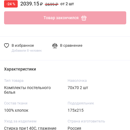
2039.15
от 2 шт
-24 %
₽
2699 ₽
Товар закончился
В избранное
В сравнение
Добавили 8 человек
Характеристики
Тип товара
Наволочка
Комплекты постельного
70х70 2 шт
белья
Состав ткани
Пододеяльник
100% хлопок
175х215
Уход за изделием
Страна изготовитель
Стирка при t 40С, глажение
Россия