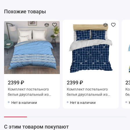
Похожие товары
2399 ₽
2399 ₽
2
Комплект постельного
Комплект постельного
Ко
белья двуспальный из
белья двуспальный из
белья дв
поплина с наволочками
поплина с наволочками
попли
Нет в наличии
Нет в наличии
70х70 2 шт Рисунок
70х70 2 шт Рисунок
70
Василиса
Василиса
Ва
С этим товаром покупают