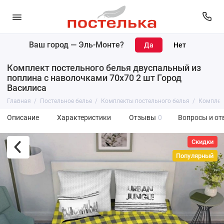
Ваш город —
Эль-Монте
?
Комплект постельного белья двуспальный из
поплина с наволочками 70х70 2 шт Город
Василиса
Главная
Постельное белье
Комплекты постельного белья
Комплект
Описание
Характеристики
Отзывы
0
Вопросы и от
Скидки
Популярный