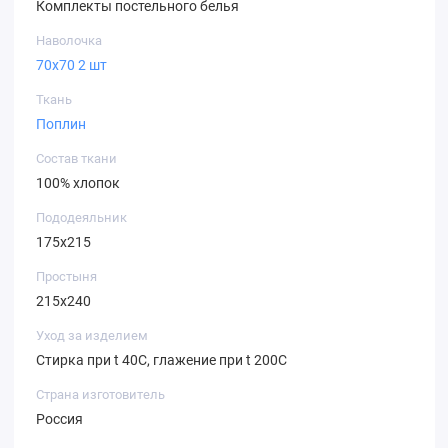
Комплекты постельного белья
Наволочка
70х70 2 шт
Ткань
Поплин
Состав ткани
100% хлопок
Пододеяльник
175х215
Простыня
215х240
Уход за изделием
Стирка при t 40С, глажение при t 200С
Страна изготовитель
Россия