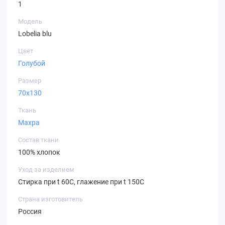
1
Модель
Lobelia blu
Цвет
Голубой
Размер
70х130
Ткань
Махра
Состав ткани
100% хлопок
Уход за изделием
Стирка при t 60С, глажение при t 150C
Страна изготовитель
Россия