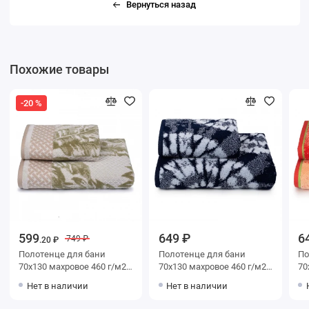
Вернуться назад
Похожие товары
-20 %
599
649 ₽
6
749 ₽
.20 ₽
Полотенце для бани
Полотенце для бани
Поло
70х130 махровое 460 г/м2
70х130 махровое 460 г/м2
70х130 м
Бежевый, Зеленый
Белый, Черный Донецкая
оран
Нет в наличии
Нет в наличии
Донецкая мануфактура
мануфактура
ма