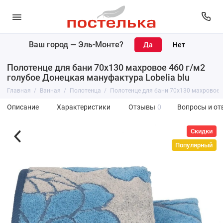
Ваш город —
Эль-Монте
?
Полотенце для бани 70х130 махровое 460 г/м2
голубое Донецкая мануфактура Lobelia blu
Главная
Ванная
Полотенца
Полотенце для бани 70х130 махровое 4
Описание
Характеристики
Отзывы
0
Вопросы и от
Скидки
Популярный