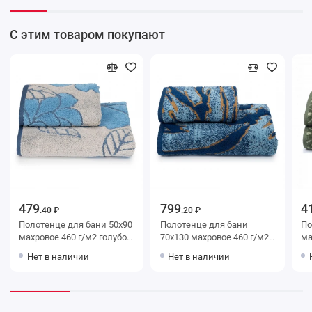
С этим товаром покупают
479
799
4
.40 ₽
.20 ₽
Полотенце для бани 50х90
Полотенце для бани
Полот
махровое 460 г/м2 голубое
70х130 махровое 460 г/м2
махр
Донецкая мануфактура
синее Донецкая
зеле
Нет в наличии
Нет в наличии
Lobelia blu
мануфактура Glacier
ма