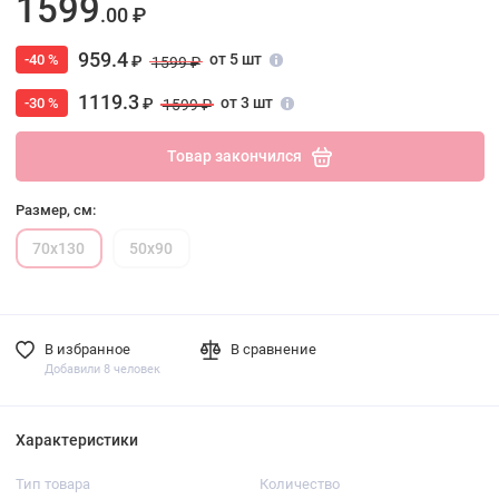
1599
.00 ₽
959.4
от 5 шт
-40 %
₽
1599 ₽
1119.3
от 3 шт
-30 %
₽
1599 ₽
Товар закончился
Размер, см:
70х130
50х90
В избранное
В сравнение
Добавили 8 человек
Характеристики
Тип товара
Количество