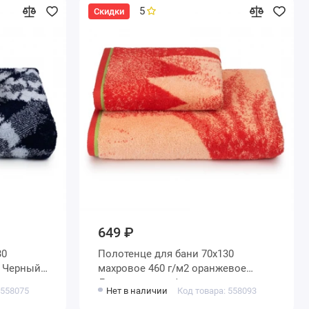
5
Скидки
649 ₽
Полотенце для бани 70х130
махровое 460 г/м2 оранжевое
Донецкая мануфактура
 558075
Нет в наличии
Код товара: 558093