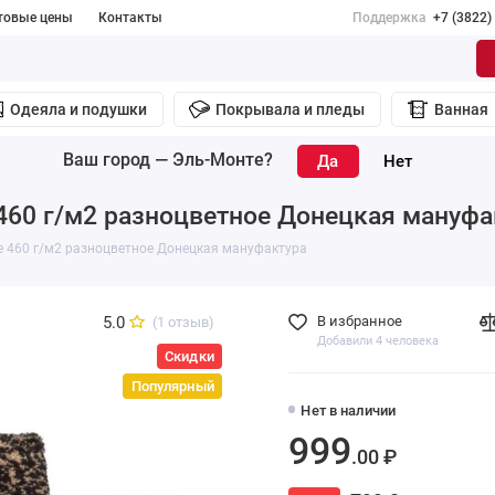
товые цены
Контакты
Поддержка
+7 (3822)
Одеяла и подушки
Покрывала и пледы
Ванная
Ваш город —
Эль-Монте
?
460 г/м2 разноцветное Донецкая мануфа
е 460 г/м2 разноцветное Донецкая мануфактура
5.0
В избранное
(1 отзыв)
Добавили 4 человека
Скидки
Популярный
Нет в наличии
999
.00 ₽