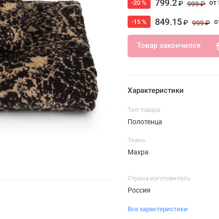
799.2
от 
-20 %
₽
999 ₽
849.15
о
-15 %
₽
999 ₽
Товар закончился
Характеристики
Тип товара
Полотенца
Ткань
Махра
Страна изготовитель
Россия
Все характеристики