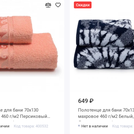
Скидки
649 ₽
х130
Полотенце для бани 70х130
ый
махровое 460 г/м2 Белый, Черный
 мануфактура
Донецкая мануфактура
личии
Код товара: 400532
Нет в наличии
Код товара: