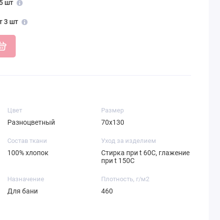
5 шт
т 3 шт
Цвет
Размер
Разноцветный
70х130
Состав ткани
Уход за изделием
100% хлопок
Стирка при t 60С, глажение
при t 150С
Назначение
Плотность, г/м2
Для бани
460