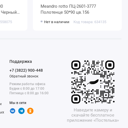
Meandro rotto ПЦ-2601-3777
Полотенце 50*90 цв.156
 558075
Нет в наличии
Код товара: 634135
Поддержка
+7 (3822) 900-448
Обратный звонок
Режим работы офиса
Будни с 8:00 до 17:00
Пятница с 8:00 до 16:00
Мы в сети
и
Наведите камеру и
ых
скачайте бесплатное
приложение «Постелька»