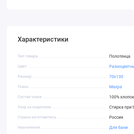
Характеристики
Тип товара
Полотенца
Цвет
Разноцветн
Размер
70х130
Ткань
Махра
Состав ткани
100% хлопо
Уход за изделием
Стирка при t
Страна изготовитель
Россия
Назначение
Для бани