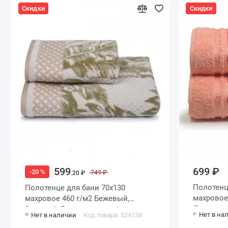
Скидки
Скидки
699 ₽
599
-20 %
749 ₽
.20 ₽
Полотенце для бани 70
Полотенце для бани 70х130
махровое 460 г/м2 Персиков
махровое 460 г/м2 Бежевый,
Донецкая
Зеленый Донецкая мануфактура
Нет в на
Нет в наличии
Код товара: 524138