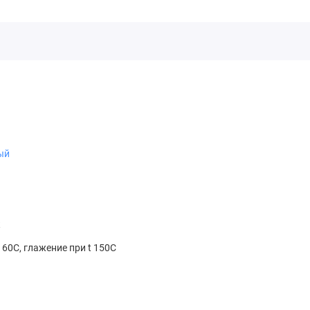
ый
к
 60С, глажение при t 150С