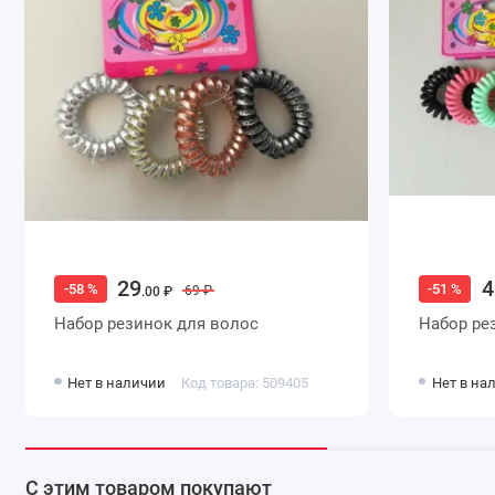
29
4
-58 %
-51 %
69 ₽
.00 ₽
Набор резинок для волос
Набор ре
Нет в наличии
Код товара: 509405
Нет в на
С этим товаром покупают