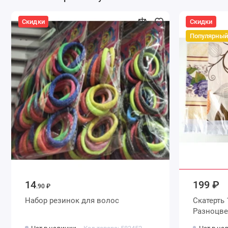
Скидки
Скидки
Популярный
14
199 ₽
.90 ₽
Набор резинок для волос
Скатерть 110х150 ПВХ
Разноцв