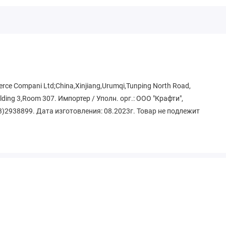
e Compani Ltd;China,Xinjiang,Urumqi,Tunping North Road,
ilding 3,Room 307. Импортер / Уполн. орг.: ООО "Крафти",
83)2938899. Дата изготовления: 08.2023г. Товар не подлежит