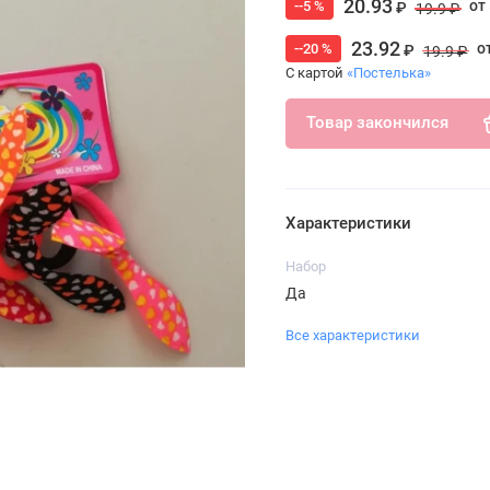
20.93
от
--5 %
₽
19.9 ₽
23.92
о
--20 %
₽
19.9 ₽
С картой
«Постелька»
Товар закончился
Характеристики
Набор
Да
Все характеристики