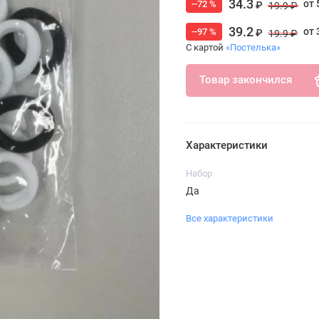
34.3
от 
--72 %
₽
19.9 ₽
39.2
от 
--97 %
₽
19.9 ₽
С картой
«Постелька»
Товар закончился
Характеристики
Набор
Да
Все характеристики