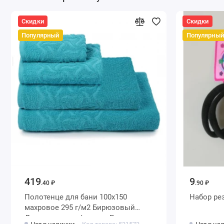
Скидки
Скидки
Популярный
Популярный
419
9
.40 ₽
.90 ₽
Полотенце для бани 100х150
Набор ре
махровое 295 г/м2 Бирюзовый
Донецкая мануфактура Радуга