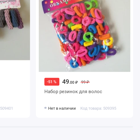
49
-51 %
99 ₽
.00 ₽
Набор резинок для волос
 509401
Нет в наличии
Код товара: 509395