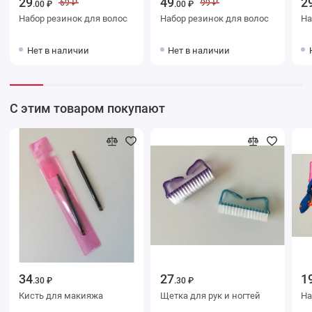
29
49
2
69 ₽
99 ₽
.00 ₽
.00 ₽
Набор резинок для волос
Набор резинок для волос
На
Нет в наличии
Нет в наличии
С этим товаром покупают
34
27
1
.30 ₽
.30 ₽
Кисть для макияжа
Щетка для рук и ногтей
На