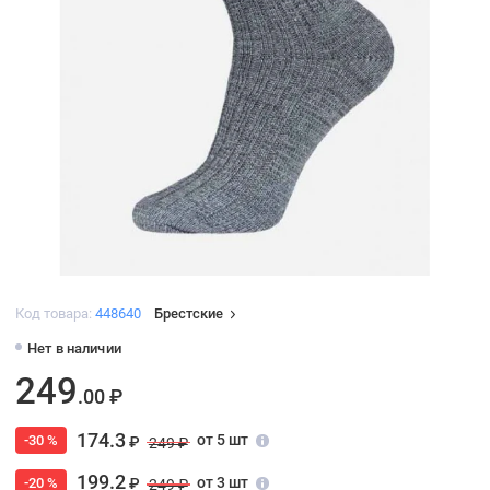
Код товара:
448640
Брестские
Нет в наличии
249
.00 ₽
174.3
от 5 шт
-30 %
₽
249 ₽
199.2
от 3 шт
-20 %
₽
249 ₽