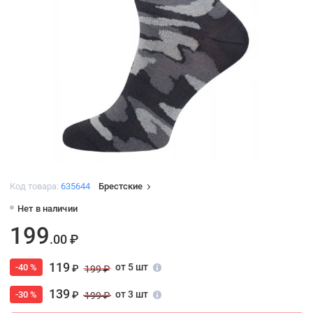
Код товара:
635644
Брестские
Нет в наличии
199
.00 ₽
119
от 5 шт
-40 %
₽
199 ₽
139
от 3 шт
-30 %
₽
199 ₽