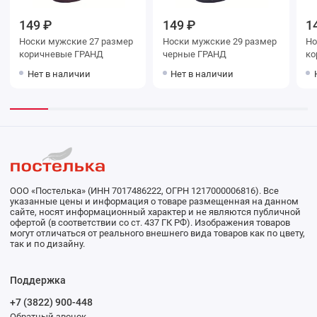
149 ₽
149 ₽
1
Носки мужские 27 размер
Носки мужские 29 размер
Носки му
коричневые ГРАНД
черные ГРАНД
Нет в наличии
Нет в наличии
ООО «Постелька» (ИНН 7017486222, ОГРН 1217000006816). Все
указанные цены и информация о товаре размещенная на данном
сайте, носят информационный характер и не являются публичной
офертой (в соответствии со ст. 437 ГК РФ). Изображения товаров
могут отличаться от реального внешнего вида товаров как по цвету,
так и по дизайну.
Поддержка
+7 (3822) 900-448
Обратный звонок