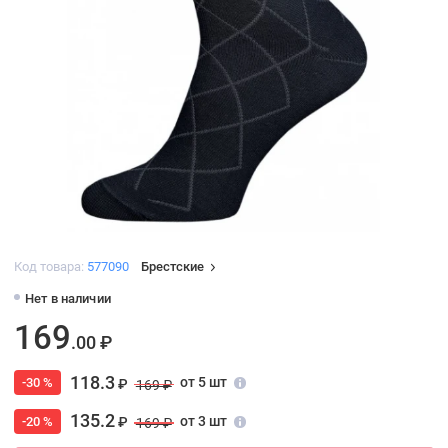
Код товара:
577090
Брестские
Нет в наличии
169
.00 ₽
118.3
от 5 шт
-30 %
₽
169 ₽
135.2
от 3 шт
-20 %
₽
169 ₽