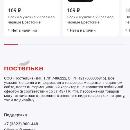
169 ₽
169 ₽
1
Носки мужские 29 размер
Носки мужские 29 размер
Носки му
черные Брестские
черные Брестские
Нет в наличии
Нет в наличии
ООО «Постелька» (ИНН 7017486222, ОГРН 1217000006816). Все
указанные цены и информация о товаре размещенная на данном
сайте, носят информационный характер и не являются публичной
офертой (в соответствии со ст. 437 ГК РФ). Изображения товаров
могут отличаться от реального внешнего вида товаров как по цвету,
так и по дизайну.
Поддержка
+7 (3822) 900-448
Обратный звонок