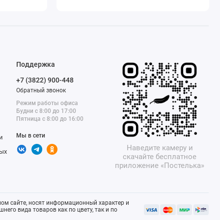
Поддержка
+7 (3822) 900-448
Обратный звонок
Режим работы офиса
Будни с 8:00 до 17:00
Пятница с 8:00 до 16:00
Мы в сети
и
Наведите камеру и
ых
скачайте бесплатное
приложение «Постелька»
ом сайте, носят информационный характер и
него вида товаров как по цвету, так и по