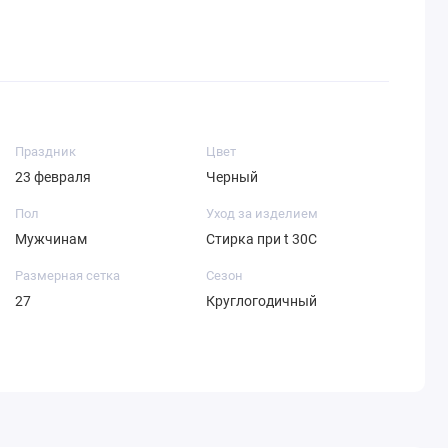
Праздник
Цвет
23 февраля
Черный
Пол
Уход за изделием
Мужчинам
Стирка при t 30С
Размерная сетка
Сезон
27
Круглогодичный