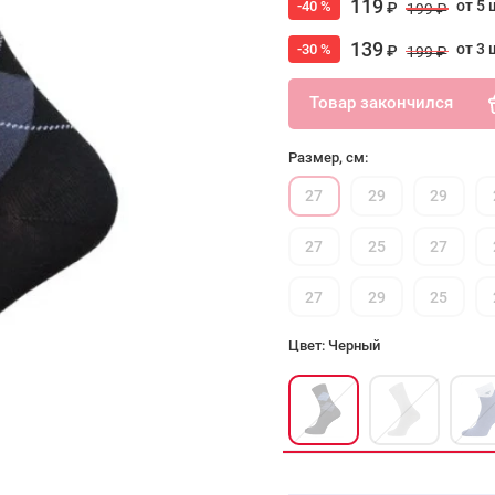
119
от 5 
-40 %
₽
199 ₽
139
от 3 
-30 %
₽
199 ₽
Товар закончился
Размер, см:
27
29
29
27
25
27
27
29
25
Цвет: Черный