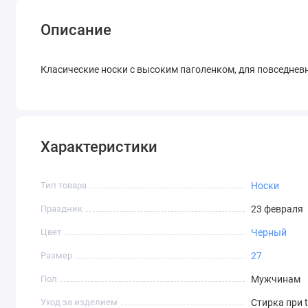
Описание
Класические носки с высоким паголенком, для повседневно
Характеристики
Тип товара
Носки
Праздник
23 февраля
Цвет
Черный
Размер
27
Пол
Мужчинам
Уход за изделием
Стирка при 