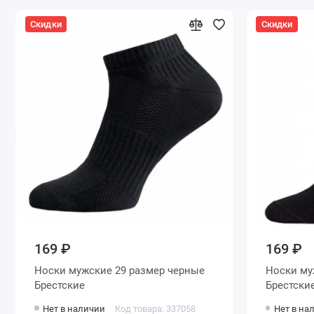
Скидки
Скидки
169 ₽
169 ₽
Носки мужские 29 размер черные
Носки мужские 29 размер черные
Брестские
Брестски
Нет в наличии
Код товара: 337058
Нет в на