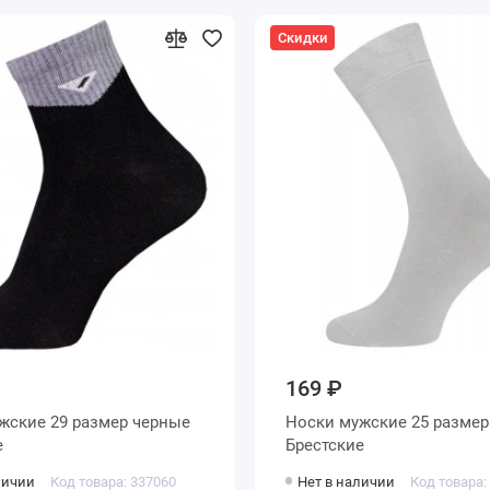
Скидки
169 ₽
Носки мужские 25 размер серые
е
Брестские
личии
Код товара: 337060
Нет в наличии
Код товара: