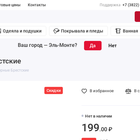
товые цены
Контакты
Поддержка
+7 (3822)
Одеяла и подушки
Покрывала и пледы
Ванная
Ваш город —
Эль-Монте
?
стские
ерные Брестские
Скидки
В избранное
В 
Нет в наличии
199
.00 ₽