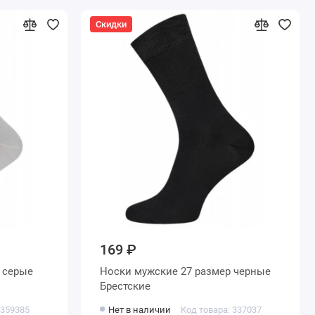
Скидки
169 ₽
Носки мужские 27 размер черные
Брестские
 359385
Нет в наличии
Код товара: 337037