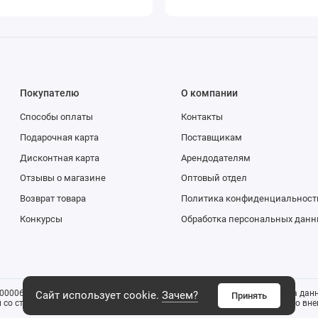
Покупателю
О компании
Способы оплаты
Контакты
Подарочная карта
Поставщикам
Дисконтная карта
Арендодателям
Отзывы о магазине
Оптовый отдел
Возврат товара
Политика конфиденциальност
Конкурсы
Обработка персональных данн
0006816). Все указанные цены и информация о товаре размещенная на данн
Сайт использует cookie.
Зачем?
Принять
со ст. 437 ГК РФ). Изображения товаров могут отличаться от реального внеш