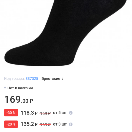
Код товара:
337025
Брестские
Нет в наличии
169
.00 ₽
118.3
от 5 шт
-30 %
₽
169 ₽
135.2
от 3 шт
-20 %
₽
169 ₽