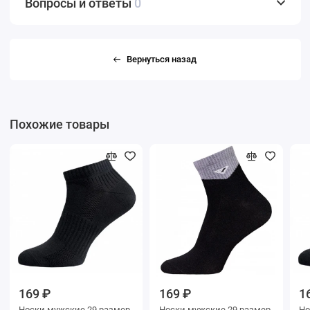
Вопросы и ответы
0
Вернуться назад
Похожие товары
169 ₽
169 ₽
1
Носки мужские 29 размер
Носки мужские 29 размер
Носки му