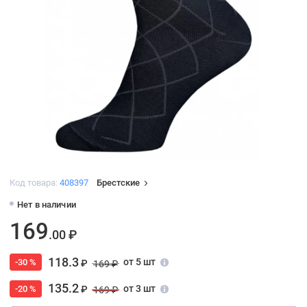
Код товара:
408397
Брестские
Нет в наличии
169
.00 ₽
118.3
от 5 шт
-30 %
₽
169 ₽
135.2
от 3 шт
-20 %
₽
169 ₽