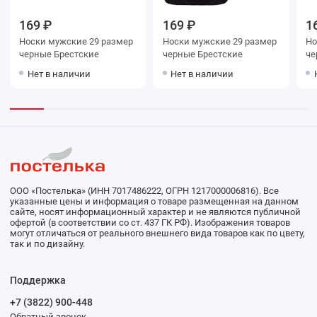
169 ₽
169 ₽
1
Носки мужские 29 размер
Носки мужские 29 размер
Носки му
черные Брестские
черные Брестские
Нет в наличии
Нет в наличии
ООО «Постелька» (ИНН 7017486222, ОГРН 1217000006816). Все
указанные цены и информация о товаре размещенная на данном
сайте, носят информационный характер и не являются публичной
офертой (в соответствии со ст. 437 ГК РФ). Изображения товаров
могут отличаться от реального внешнего вида товаров как по цвету,
так и по дизайну.
Поддержка
+7 (3822) 900-448
Обратный звонок