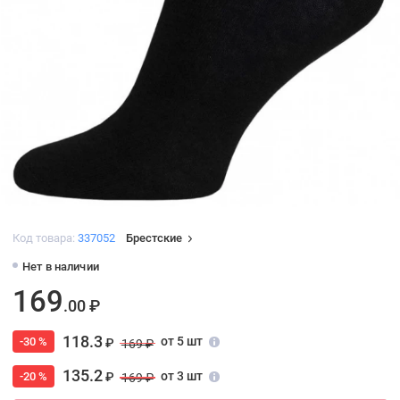
Код товара:
337052
Брестские
Нет в наличии
169
.00 ₽
118.3
от 5 шт
-30 %
₽
169 ₽
135.2
от 3 шт
-20 %
₽
169 ₽