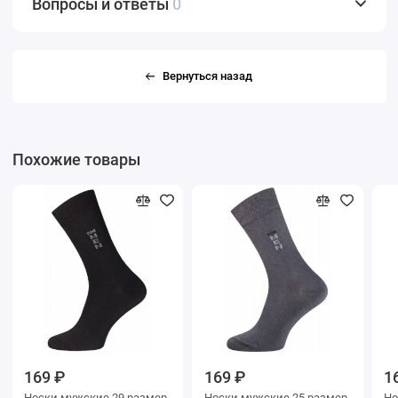
Вопросы и ответы
0
Вернуться назад
Похожие товары
169 ₽
169 ₽
1
Носки мужские 29 размер
Носки мужские 25 размер
Носки му