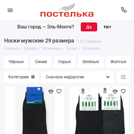
Ваш город —
Эль-Монте
?
Женщинам
Носки мужские 29 размера
135 товаров
Мужчинам
Главная
Одежда
Мужчинам
Носки
29 размер
Чёрные
Синие
Серые
Зелёные
Желтые
Категории