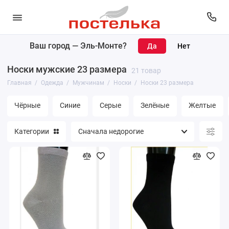
Ваш город —
Эль-Монте
?
Женщинам
Носки мужские 23 размера
21 товар
Мужчинам
Главная
Одежда
Мужчинам
Носки
Носки 23 размера
Чёрные
Синие
Серые
Зелёные
Желтые
Категории