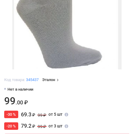
Код товара:
345437
Эталон
Нет в наличии
99
.00 ₽
69.3
от 5 шт
-30 %
₽
99 ₽
79.2
от 3 шт
-20 %
₽
99 ₽