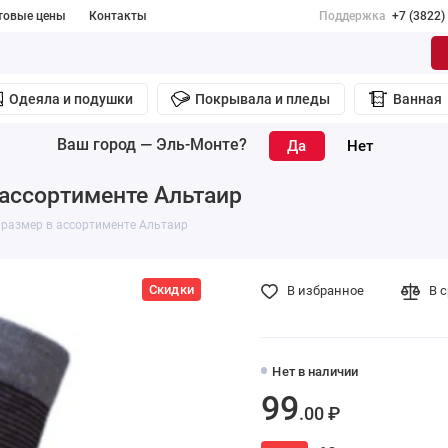
товые цены
Контакты
Поддержка
+7 (3822)
Одеяла и подушки
Покрывала и пледы
Ванная
Ваш город —
Эль-Монте
?
в ассортименте Альтаир
29 размер в ассортименте Альтаир
Скидки
В избранное
В 
Нет в наличии
99
.00 ₽