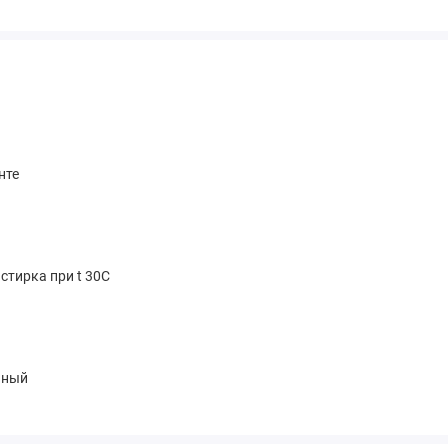
нте
стирка при t 30С
чный