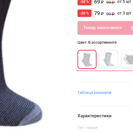
69
от 5 шт
-30 %
₽
99 ₽
79
от 3 шт
-20 %
₽
99 ₽
Товар закончился
Цвет: В ассортименте
Таблица размеров
Характеристики
Тип товара