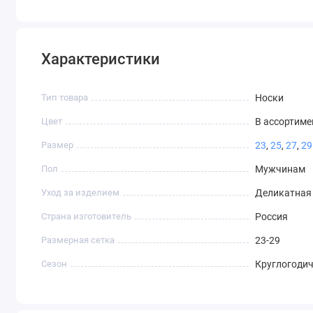
Характеристики
Тип товара
Носки
Цвет
В ассортиме
Размер
23
,
25
,
27
,
29
Пол
Мужчинам
Уход за изделием
Деликатная 
Страна изготовитель
Россия
Размерная сетка
23-29
Сезон
Круглогоди