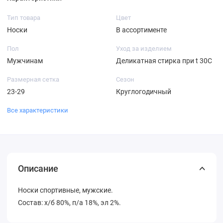
Тип товара
Цвет
Носки
В ассортименте
Пол
Уход за изделием
Мужчинам
Деликатная стирка при t 30С
Размерная сетка
Сезон
23-29
Круглогодичный
Все характеристики
Описание
Носки спортивные, мужские.
Состав: х/б 80%, п/а 18%, эл 2%.