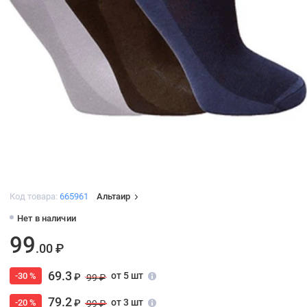
Код товара:
665961
Альтаир
Нет в наличии
99
.00 ₽
69.3
от 5 шт
-30 %
₽
99 ₽
79.2
от 3 шт
-20 %
₽
99 ₽