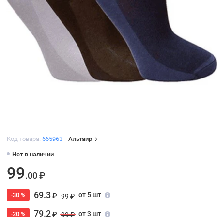
Код товара:
665963
Альтаир
Нет в наличии
99
.00 ₽
69.3
от 5 шт
-30 %
₽
99 ₽
79.2
от 3 шт
-20 %
₽
99 ₽