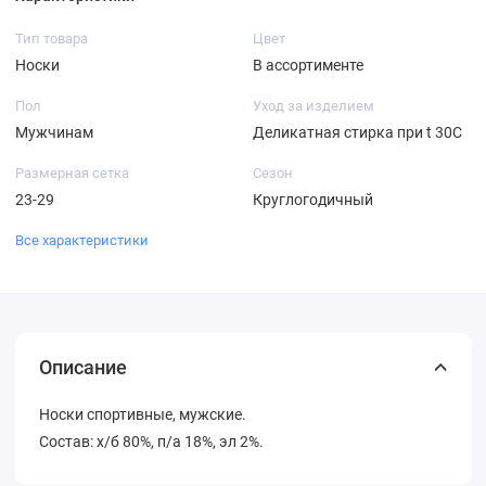
Тип товара
Цвет
Носки
В ассортименте
Пол
Уход за изделием
Мужчинам
Деликатная стирка при t 30С
Размерная сетка
Сезон
23-29
Круглогодичный
Все характеристики
Описание
Носки спортивные, мужские.
Состав: х/б 80%, п/а 18%, эл 2%.