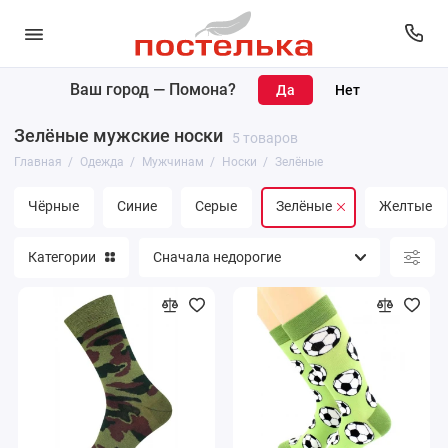
Ваш город —
Помона
?
Женщинам
Зелёные мужские носки
5 товаров
Мужчинам
Главная
Одежда
Мужчинам
Носки
Зелёные
Чёрные
Синие
Серые
Зелёные
Желтые
Категории