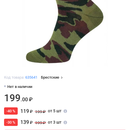
Код товара:
635641
Брестские
Нет в наличии
199
.00 ₽
119
от 5 шт
-40 %
₽
199 ₽
139
от 3 шт
-30 %
₽
199 ₽