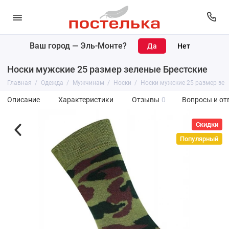
Ваш город —
Эль-Монте
?
Носки мужские 25 размер зеленые Брестские
Главная
Одежда
Мужчинам
Носки
Носки мужские 25 размер зел
Описание
Характеристики
Отзывы
0
Вопросы и от
Скидки
Популярный