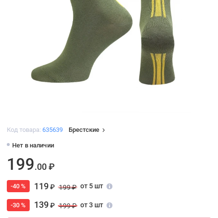
Код товара:
635639
Брестские
Нет в наличии
199
.00 ₽
119
от 5 шт
-40 %
₽
199 ₽
139
от 3 шт
-30 %
₽
199 ₽