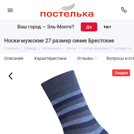
Ваш город —
Эль-Монте
?
Носки мужские 27 размер синие Брестские
Главная
Одежда
Мужчинам
Носки
Носки мужские 27 размер син
Описание
Характеристики
Отзывы
0
Вопросы и от
Скидки