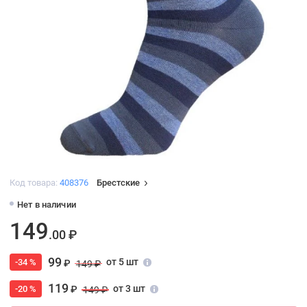
Код товара:
408376
Брестские
Нет в наличии
149
.00 ₽
99
от 5 шт
-34 %
₽
149 ₽
119
от 3 шт
-20 %
₽
149 ₽