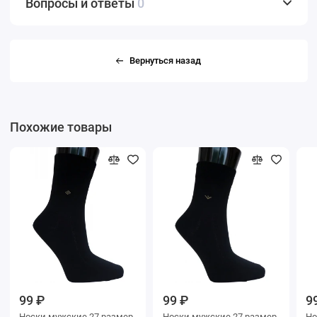
Вопросы и ответы
0
Вернуться назад
Похожие товары
99 ₽
99 ₽
9
Носки мужские 27 размер
Носки мужские 27 размер
Носки му