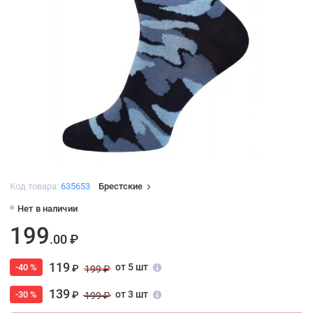
Код товара:
635653
Брестские
Нет в наличии
199
.00 ₽
119
от 5 шт
-40 %
₽
199 ₽
139
от 3 шт
-30 %
₽
199 ₽