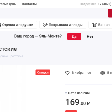
товые цены
Контакты
Поддержка
+7 (3822)
Одеяла и подушки
Покрывала и пледы
Ванная
Ваш город —
Эль-Монте
?
стские
ерные Брестские
Скидки
В избранное
В 
Нет в наличии
169
.00 ₽