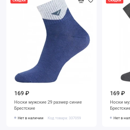
Скидки
Скидки
169 ₽
169 ₽
Носки мужские 29 размер синие
Носки мужские 27 размер серые
Брестские
Брестски
Нет в наличии
Код товара: 337059
Нет в на