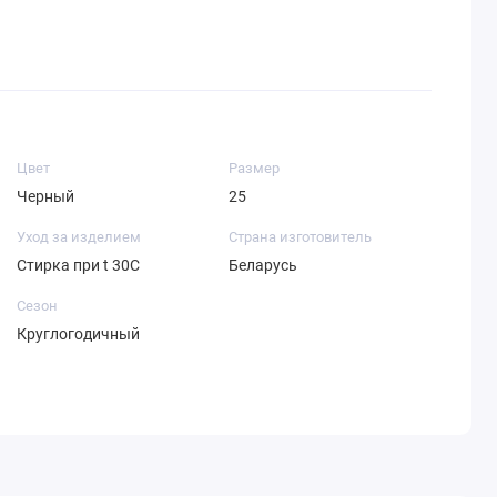
Цвет
Размер
Черный
25
Уход за изделием
Страна изготовитель
Стирка при t 30С
Беларусь
Сезон
Круглогодичный