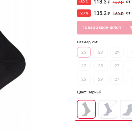
118.3
от 
-30 %
₽
169 ₽
135.2
от 
-20 %
₽
169 ₽
Товар закончился
Размер, см:
25
29
29
27
25
27
25
29
27
Цвет: Черный