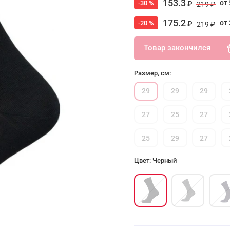
153.3
от 
-30 %
₽
219 ₽
175.2
от 
-20 %
₽
219 ₽
Товар закончился
Размер, см:
29
29
29
27
25
27
25
29
27
Цвет: Черный