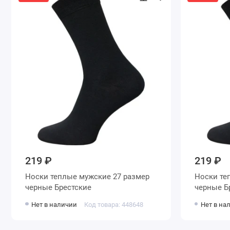
219 ₽
219 ₽
Носки теплые мужские 27 размер
Носки теплые
черные Брестские
че
Нет в наличии
Код товара: 448648
Нет в на