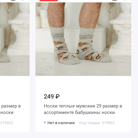
249 ₽
Носки теплые мужские 29 размер в
кины носки
ассортименте Бабушкины носки
 374962
Нет в наличии
Код товара: 374963