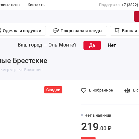
товые цены
Контакты
Поддержка
+7 (3822)
Одеяла и подушки
Покрывала и пледы
Ванная
Ваш город —
Эль-Монте
?
ные Брестские
азмер черные Брестские
Скидки
В избранное
В 
Нет в наличии
219
.00 ₽