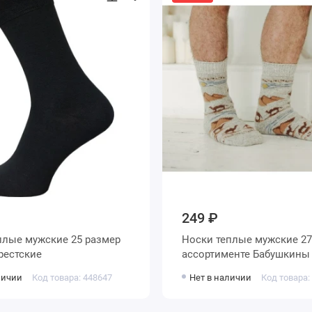
249 ₽
 мужские 25 размер
Носки теплые мужские 27 размер в
рные Брестские
ассортименте Бабуш
личии
Код товара: 448647
Нет в наличии
Код товара: