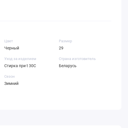
Цвет
Размер
Черный
29
Уход за изделием
Страна изготовитель
Стирка при t 30С
Беларусь
Сезон
Зимний