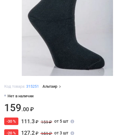
Код товара:
315251
Альтаир
Нет в наличии
159
.00 ₽
111.3
от 5 шт
-30 %
₽
159 ₽
127.2
от 3 шт
-20 %
₽
159 ₽