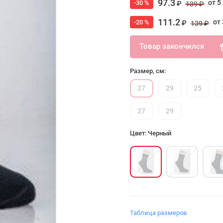
97.3
от 5
-30 %
₽
139 ₽
111.2
от 
-20 %
₽
139 ₽
Товар закончился
Размер, см:
27
29
25
27
29
Цвет: Черный
Таблица размеров