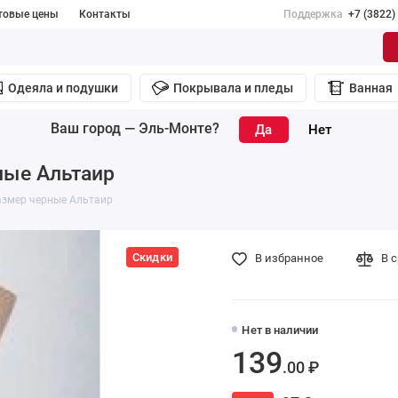
товые цены
Контакты
Поддержка
+7 (3822)
Одеяла и подушки
Покрывала и пледы
Ванная
Ваш город —
Эль-Монте
?
ные Альтаир
азмер черные Альтаир
Скидки
В избранное
В 
Нет в наличии
139
.00 ₽