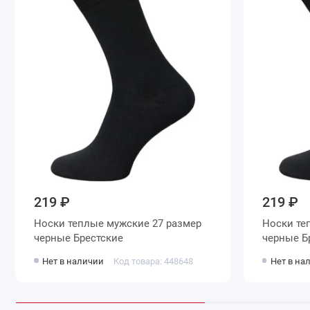
219 ₽
219 ₽
Носки теплые мужские 27 размер
Носки теплые
черные Брестские
че
Нет в наличии
Код товара: 448648
Нет в на