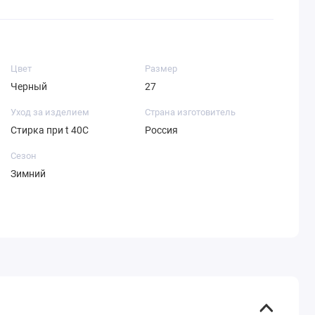
Цвет
Размер
Черный
27
Уход за изделием
Страна изготовитель
Стирка при t 40С
Россия
Сезон
Зимний