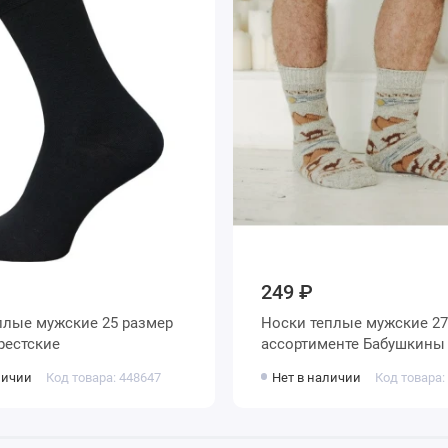
249 ₽
 мужские 25 размер
Носки теплые мужские 27 размер в
рные Брестские
ассортименте Бабуш
личии
Код товара: 448647
Нет в наличии
Код товара: