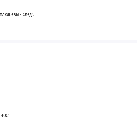
"плюшевый след".
t 40С