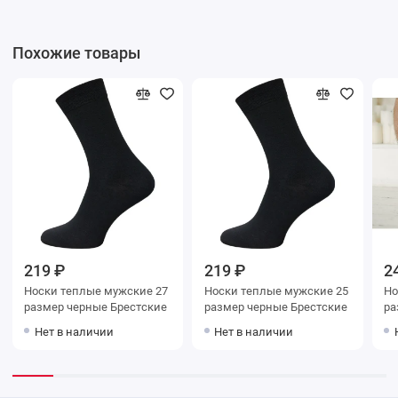
Похожие товары
219 ₽
219 ₽
2
Носки теплые мужские 27
Носки теплые мужские 25
Но
размер черные Брестские
размер черные Брестские
размер 
Ба
Нет в наличии
Нет в наличии