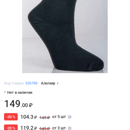
Код товара:
326788
Альтаир
Нет в наличии
149
.00 ₽
104.3
от 5 шт
-30 %
₽
149 ₽
119.2
от 3 шт
-20 %
₽
149 ₽