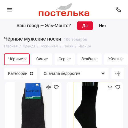
Ваш город —
Эль-Монте
?
Женщинам
Чёрные мужские носки
100 товаров
Мужчинам
Главная
Одежда
Мужчинам
Носки
Чёрные
Чёрные
Синие
Серые
Зелёные
Желтые
Категории