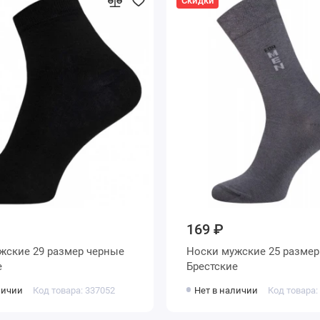
Скидки
169 ₽
Носки мужские 25 размер серые
е
Брестские
личии
Код товара: 337052
Нет в наличии
Код товара: