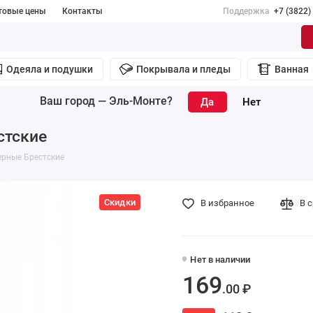
товые цены
Контакты
Поддержка
+7 (3822)
Одеяла и подушки
Покрывала и пледы
Ванная
Ваш город —
Эль-Монте
?
стские
ерные Брестские
Скидки
В избранное
В 
Нет в наличии
169
.00 ₽