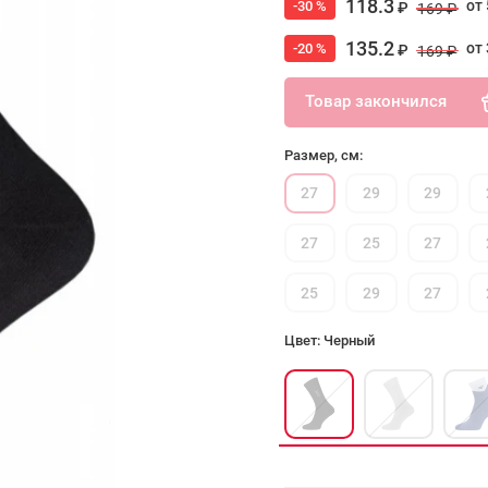
118.3
от 
-30 %
₽
169 ₽
135.2
от 
-20 %
₽
169 ₽
Товар закончился
Размер, см:
27
29
29
27
25
27
25
29
27
Цвет: Черный