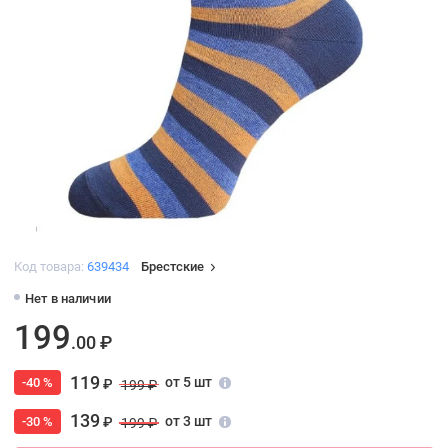
Код товара:
639434
Брестские
Нет в наличии
199
.00 ₽
119
от 5 шт
-40 %
₽
199 ₽
139
от 3 шт
-30 %
₽
199 ₽