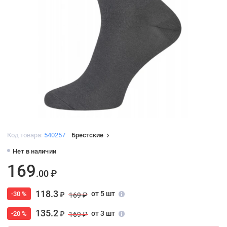
Код товара:
540257
Брестские
Нет в наличии
169
.00 ₽
118.3
от 5 шт
-30 %
₽
169 ₽
135.2
от 3 шт
-20 %
₽
169 ₽