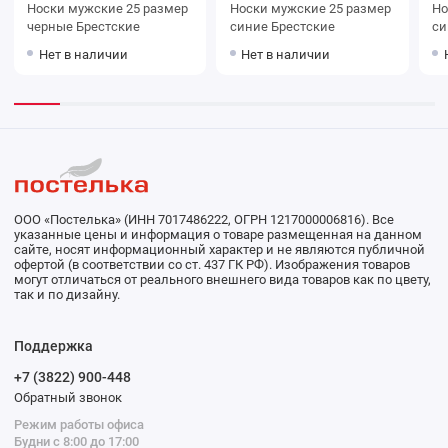
Носки мужские 25 размер
Носки мужские 25 размер
Носки му
черные Брестские
синие Брестские
Нет в наличии
Нет в наличии
ООО «Постелька» (ИНН 7017486222, ОГРН 1217000006816). Все
указанные цены и информация о товаре размещенная на данном
сайте, носят информационный характер и не являются публичной
офертой (в соответствии со ст. 437 ГК РФ). Изображения товаров
могут отличаться от реального внешнего вида товаров как по цвету,
так и по дизайну.
Поддержка
+7 (3822) 900-448
Обратный звонок
Режим работы офиса
Будни с 8:00 до 17:00