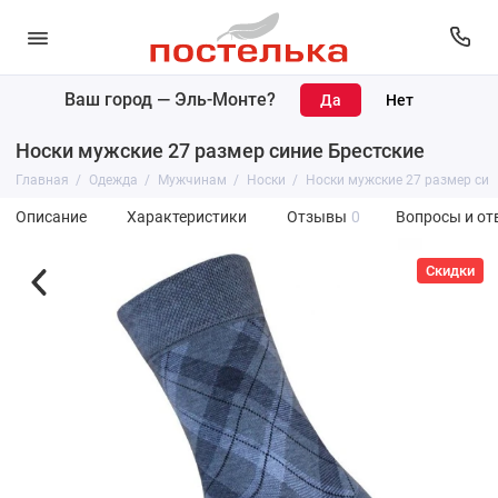
Ваш город —
Эль-Монте
?
Носки мужские 27 размер синие Брестские
Главная
Одежда
Мужчинам
Носки
Носки мужские 27 размер син
Описание
Характеристики
Отзывы
0
Вопросы и от
Скидки