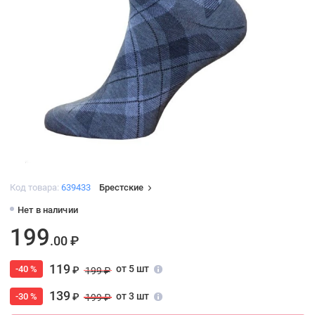
Код товара:
639433
Брестские
Нет в наличии
199
.00 ₽
119
от 5 шт
-40 %
₽
199 ₽
139
от 3 шт
-30 %
₽
199 ₽