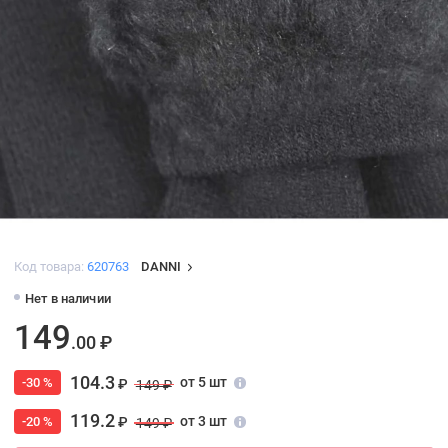
Код товара:
620763
DANNI
Нет в наличии
149
.00 ₽
104.3
от 5 шт
-30 %
₽
149 ₽
119.2
от 3 шт
-20 %
₽
149 ₽