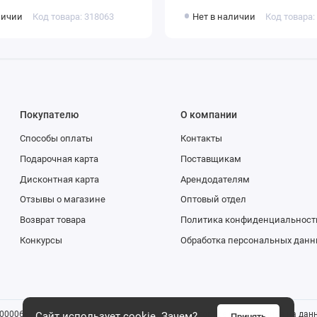
личии
Код товара: 318063
Нет в наличии
Код товара:
Покупателю
О компании
Способы оплаты
Контакты
Подарочная карта
Поставщикам
Дисконтная карта
Арендодателям
Отзывы о магазине
Оптовый отдел
Возврат товара
Политика конфиденциальност
Конкурсы
Обработка персональных данн
0006816). Все указанные цены и информация о товаре размещенная на данн
Сайт использует cookie.
Зачем?
Принять