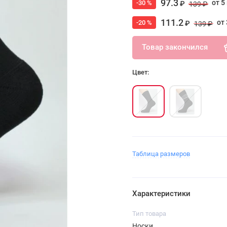
97.3
от 5
-30 %
₽
139 ₽
111.2
от 
-20 %
₽
139 ₽
Товар закончился
Цвет:
Таблица размеров
Характеристики
Тип товара
Носки