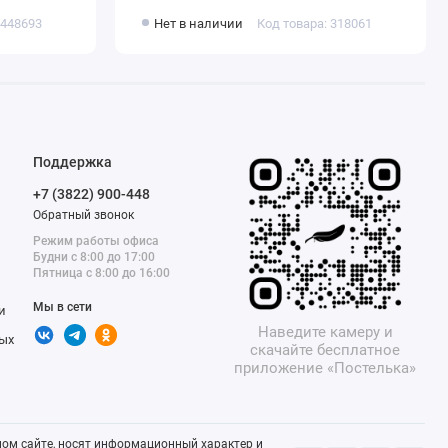
 448693
Нет в наличии
Код товара: 318061
Поддержка
+7 (3822) 900-448
Обратный звонок
Режим работы офиса
Будни с 8:00 до 17:00
Пятница с 8:00 до 16:00
Мы в сети
и
Наведите камеру и
ых
скачайте бесплатное
приложение «Постелька»
ом сайте, носят информационный характер и