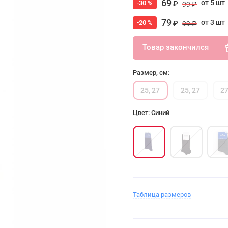
69
от 5 шт
-30 %
₽
99 ₽
79
от 3 шт
-20 %
₽
99 ₽
Товар закончился
Размер, см:
25, 27
25, 27
27
Цвет: Синий
Таблица размеров