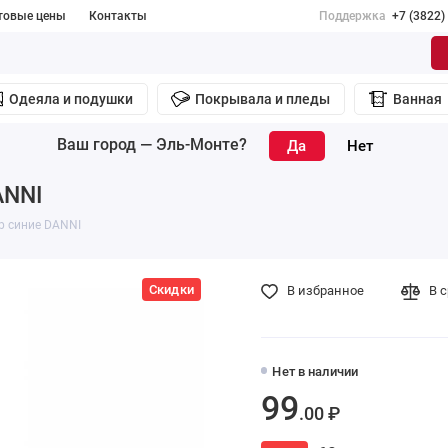
товые цены
Контакты
Поддержка
+7 (3822)
Одеяла и подушки
Покрывала и пледы
Ванная
Ваш город —
Эль-Монте
?
ANNI
р синие DANNI
Скидки
В избранное
В 
Нет в наличии
99
.00 ₽