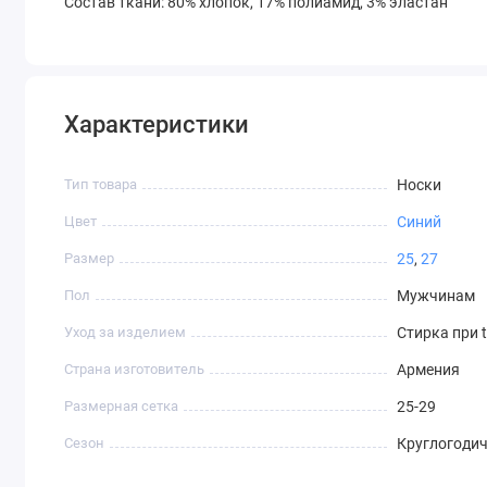
Состав ткани: 80% хлопок, 17% полиамид, 3% эластан
Характеристики
Тип товара
Носки
Цвет
Синий
Размер
25
,
27
Пол
Мужчинам
Уход за изделием
Стирка при 
Страна изготовитель
Армения
Размерная сетка
25-29
Сезон
Круглогоди