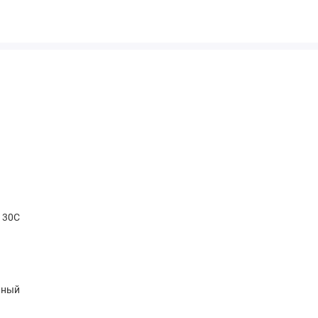
t 30С
чный