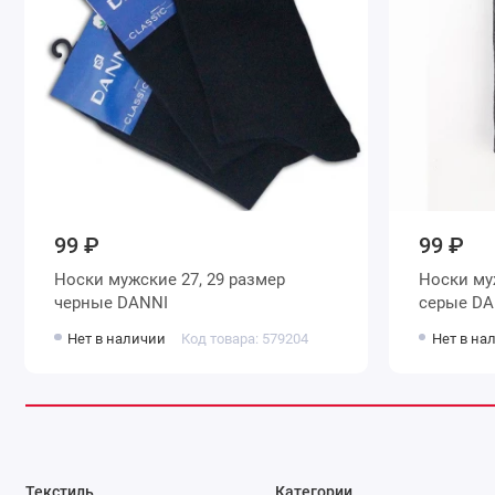
99 ₽
99 ₽
Носки мужские 27, 29 размер
Носки мужские 27, 29 размер
черные DANNI
серые
Нет в наличии
Код товара: 579204
Нет в на
Текстиль
Категории