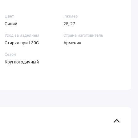
Цвет
Размер
Синий
25, 27
Уход за изделием
Страна изготовитель
Стирка при t 30С
Армения
Сезон
Круглогодичный