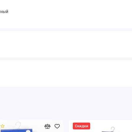
чный
Скидки