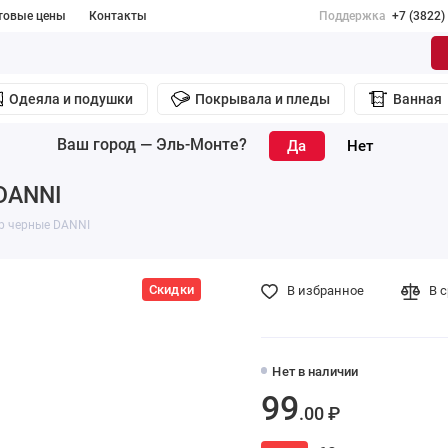
товые цены
Контакты
Поддержка
+7 (3822)
Одеяла и подушки
Покрывала и пледы
Ванная
Ваш город —
Эль-Монте
?
 DANNI
ер черные DANNI
Скидки
В избранное
В 
Нет в наличии
99
.00 ₽