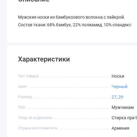
Mужские носки из бамбукоового волокна с лайкрой.
Состав ткани: 68% бамбук, 22% полиамид, 10% спандекс
Характеристики
Тип товара
Носки
Цвет
Черный
Размер
27
,
29
Пол
Мужчинам
Уход за изделием
Стирка при 
Страна изготовитель
Армения