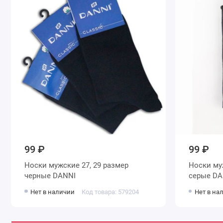
99 ₽
99 ₽
Носки мужские 27, 29 размер
Носки мужские 27, 29 размер
черные DANNI
серые
Нет в наличии
Код товара: 579204
Нет в на