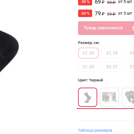
69
от 5 шт
-30 %
₽
99 ₽
79
от 3 шт
-20 %
₽
99 ₽
Товар закончился
Размер, см:
27, 29
27, 29
25
27, 29
25, 27
27
Цвет: Черный
Таблица размеров