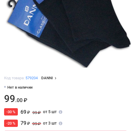
Код товара:
579204
DANNI
Нет в наличии
99
.00 ₽
69
от 5 шт
-30 %
₽
99 ₽
79
от 3 шт
-20 %
₽
99 ₽