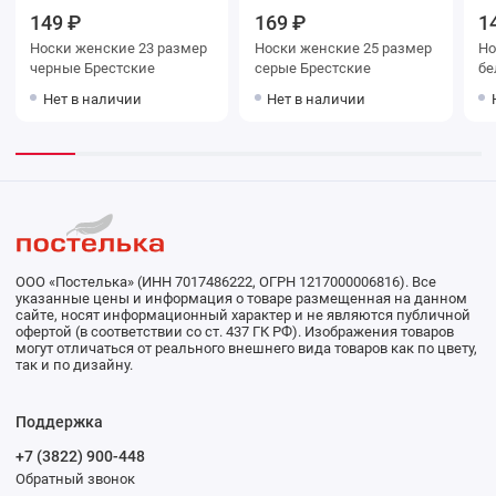
149 ₽
169 ₽
1
Носки женские 23 размер
Носки женские 25 размер
Носки же
черные Брестские
серые Брестские
Нет в наличии
Нет в наличии
ООО «Постелька» (ИНН 7017486222, ОГРН 1217000006816). Все
указанные цены и информация о товаре размещенная на данном
сайте, носят информационный характер и не являются публичной
офертой (в соответствии со ст. 437 ГК РФ). Изображения товаров
могут отличаться от реального внешнего вида товаров как по цвету,
так и по дизайну.
Поддержка
+7 (3822) 900-448
Обратный звонок