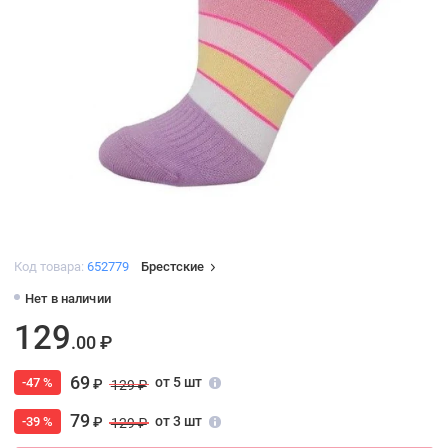
Код товара:
652779
Брестские
Нет в наличии
129
.00 ₽
69
от 5 шт
-47 %
₽
129 ₽
79
от 3 шт
-39 %
₽
129 ₽