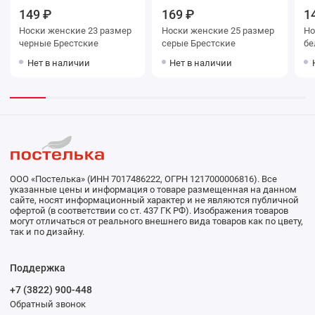
149 ₽
169 ₽
1
Носки женские 23 размер
Носки женские 25 размер
Носки же
черные Брестские
серые Брестские
Нет в наличии
Нет в наличии
ООО «Постелька» (ИНН 7017486222, ОГРН 1217000006816). Все
указанные цены и информация о товаре размещенная на данном
сайте, носят информационный характер и не являются публичной
офертой (в соответствии со ст. 437 ГК РФ). Изображения товаров
могут отличаться от реального внешнего вида товаров как по цвету,
так и по дизайну.
Поддержка
+7 (3822) 900-448
Обратный звонок