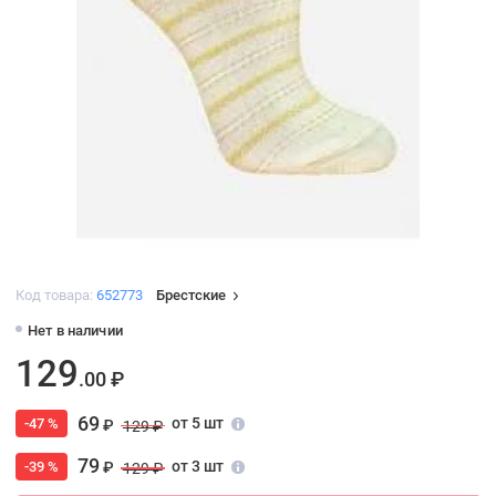
Код товара:
652773
Брестские
Нет в наличии
129
.00 ₽
69
от 5 шт
-47 %
₽
129 ₽
79
от 3 шт
-39 %
₽
129 ₽