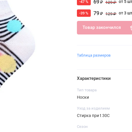
69
от 5 ш
-47 %
₽
129 ₽
79
от 3 ш
-39 %
₽
129 ₽
Товар закончился
Таблица размеров
Характеристики
Тип товара
Носки
Уход за изделием
Стирка при t 30С
Сезон