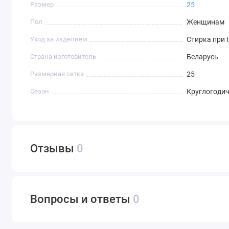
Размер
25
Пол
Женщинам
Уход за изделием
Стирка при 
Страна изготовитель
Беларусь
Размерная сетка
25
Сезон
Круглогоди
Отзывы
0
Вопросы и ответы
0