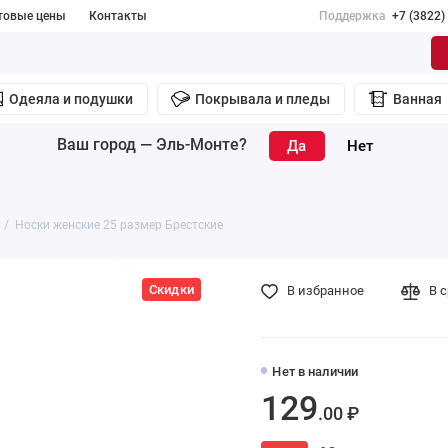
товые цены
Контакты
Поддержка
+7 (3822)
Одеяла и подушки
Покрывала и пледы
Ванная
Ваш город —
Эль-Монте
?
Носки женские 25 размер Брестские
Скидки
В избранное
В 
Нет в наличии
129
.00 ₽