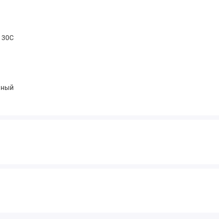
t 30С
чный