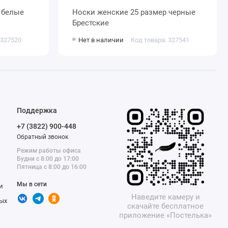
Носки женские 25 размер черные
Брестские
 327520
Нет в наличии
Код товара: 327541
Поддержка
+7 (3822) 900-448
Обратный звонок
Режим работы офиса
Будни с 8:00 до 17:00
Пятница с 8:00 до 16:00
Мы в сети
и
Наведите камеру и
ых
скачайте бесплатное
приложение «Постелька»